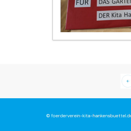
© foerderverein-kita-hankensbuettel.de