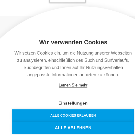
NÄCHSTER
VORHERIGER ARTIKEL
ARTIKEL
Wir verwenden Cookies
Wir setzen Cookies ein, um die Nutzung unserer Webseiten
zu analysieren, einschließlich des Such und Surfverlaufs,
© foerderverein-kita-hankensbuettel.de | Alle Rechte
Suchbegriffen und Ihnen auf Ihr Nutzungsverhalten
angepasste Informationen anbieten zu können.
vorbehalten
Lernen Sie mehr
Impressum
&
Datenschutzerklärung
Einstellungen
ALLE COOKIES ERLAUBEN
ALLE ABLEHNEN